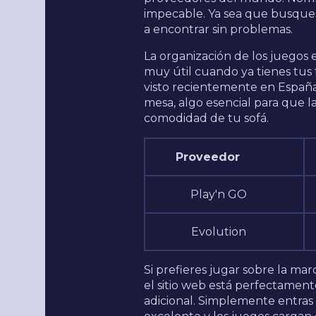
impecable. Ya sea que busques 
a encontrar sin problemas.
La organización de los juegos 
muy útil cuando ya tienes tus 
visto recientemente en España.
mesa, algo esencial para que la
comodidad de tu sofá.
Proveedor
Play'n GO
Evolution
Si prefieres jugar sobre la mar
el sitio web está perfectamen
adicional. Simplemente entras 