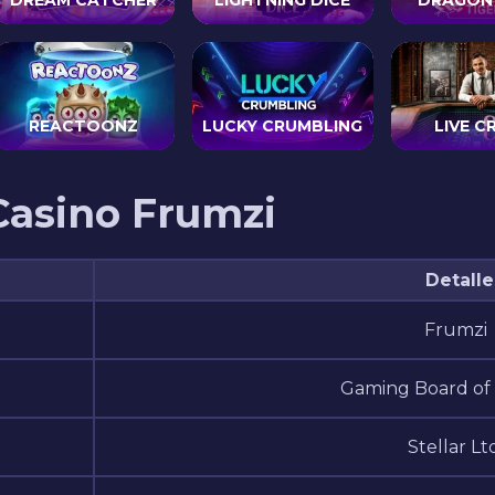
Regístrate
REACTOONZ
LUCKY CRUMBLING
LIVE C
Casino Frumzi
Detalle
Frumzi
Gaming Board of
Stellar Lt