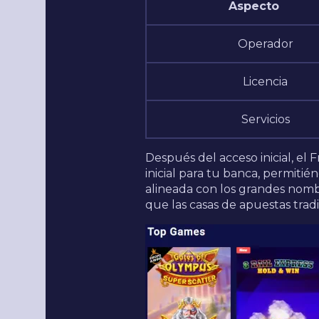
Aspecto
Operador
Licencia
Servicios
Después del acceso inicial, el
inicial para tu banca, permiti
alineada con los grandes nomb
que las casas de apuestas trad