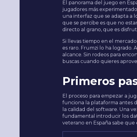
El panorama del juego en Espa
jugadores más experimentados.
una interfaz que se adapta a l
que se percibe es que no estam
directo al grano, que es disfru
Si llevas tiempo en el mercad
es raro. Frumzi lo ha logrado. 
alcance. Sin rodeos para encon
buscas cuando quieres aprovec
Primeros pas
El proceso para empezar a jug
funciona la plataforma antes 
la calidad del software. Una v
fundamental introducir los da
veterano en España sabe que e