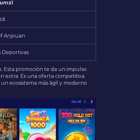
rumzi
td.
f Anjouan
s Deportivas
vo. Esta promoción te da un impulso
n extra. Es una oferta competitiva
en un ecosistema más ágil y moderno